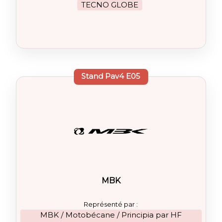
TECNO GLOBE
Stand
Pav4 E05
MBK
Représenté par :
MBK / Motobécane / Principia par HF