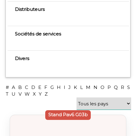
Distributeurs
Sociétés de services
Divers
#
A
B
C
D
E
F
G
H
I
J
K
L
M
N
O
P
Q
R
S
T
U
V
W
X
Y
Z
Stand
Pav6 G03b