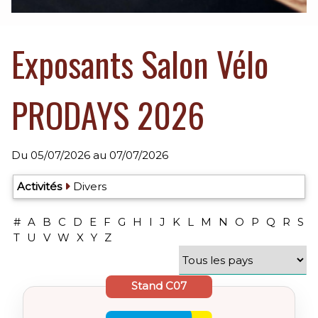
Exposants Salon Vélo
PRODAYS 2026
Du
05/07/2026
au
07/07/2026
Exposants: 5
Activités
Divers
#
A
B
C
D
E
F
G
H
I
J
K
L
M
N
O
P
Q
R
S
T
U
V
W
X
Y
Z
Stand
C07