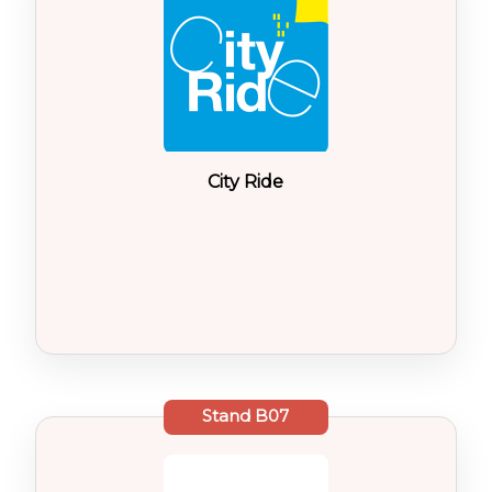
City Ride
Stand
B07