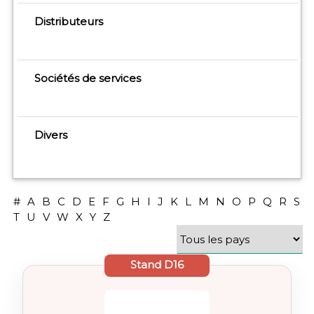
Distributeurs
Sociétés de services
Divers
#
A
B
C
D
E
F
G
H
I
J
K
L
M
N
O
P
Q
R
S
T
U
V
W
X
Y
Z
Stand
D16