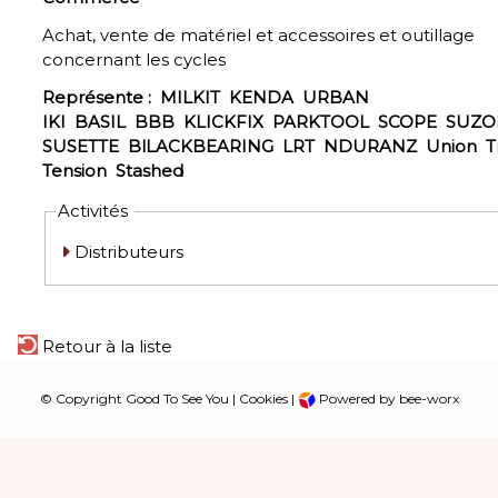
Achat, vente de matériel et accessoires et outillage
concernant les cycles
Représente :
MILKIT
KENDA
URBAN
IKI
BASIL
BBB
KLICKFIX
PARKTOOL
SCOPE
SUZO
SUSETTE
BlLACKBEARING
LRT
NDURANZ
Union
T
Tension
Stashed
Activités
Distributeurs
Retour à la liste
© Copyright Good To See You |
Cookies
|
Powered by bee-worx