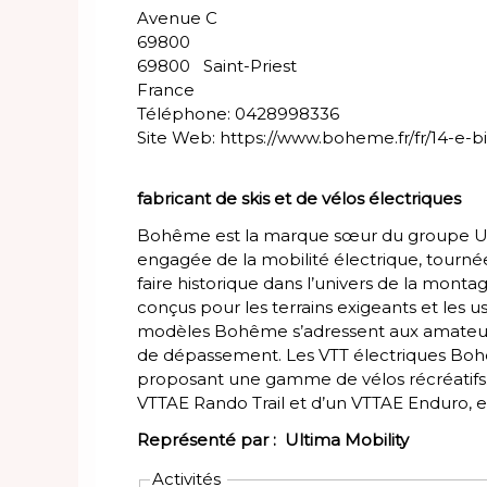
Avenue C
69800
69800
Saint-Priest
France
Téléphone:
0428998336
Site Web:
https://www.boheme.fr/fr/14-e-b
fabricant de skis et de vélos électriques
Bohême est la marque sœur du groupe Ulti
engagée de la mobilité électrique, tournée 
faire historique dans l’univers de la mont
conçus pour les terrains exigeants et les u
modèles Bohême s’adressent aux amateurs 
de dépassement. Les VTT électriques Bohê
proposant une gamme de vélos récréatifs.
VTTAE Rando Trail et d’un VTTAE Enduro, et 
Représenté par :
Ultima Mobility
Activités