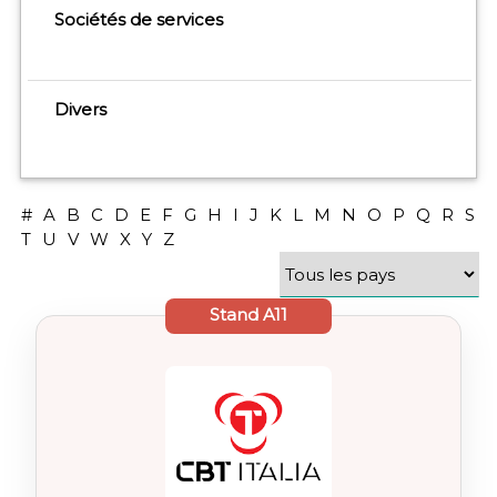
Sociétés de services
Divers
#
A
B
C
D
E
F
G
H
I
J
K
L
M
N
O
P
Q
R
S
T
U
V
W
X
Y
Z
Stand
A11