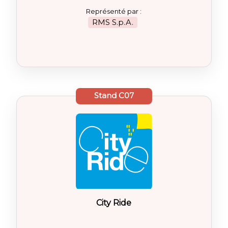
Représenté par :
RMS S.p.A.
Stand
C07
City Ride